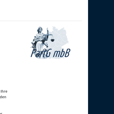
 Ihre
rden
er