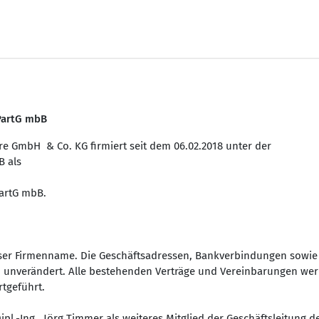
PartG mbB
e GmbH & Co. KG firmiert seit dem 06.02.2018 unter der
B als
artG mbB.
unser Firmenname. Die Geschäftsadressen, Bankverbindungen sowie
 unverändert. Alle bestehenden Verträge und Vereinbarungen we
tgeführt.
pl.-Ing. Jörg Timmer als weiteres Mitglied der Geschäftsleitung d