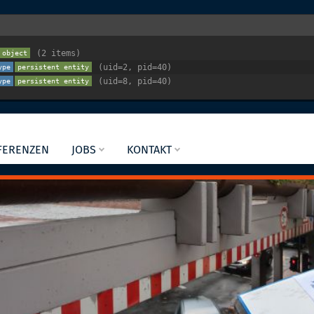
 (2 items)
object
 (uid=2, pid=40)
ype
persistent entity
 (uid=8, pid=40)
ype
persistent entity
FERENZEN
JOBS
KONTAKT