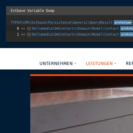
Extbase Variable Dump
TYPO3\CMS\Extbase\Persistence\Generic\QueryResult
prototype
0
 => 
Deltamedia\DmContacts\Domain\Model\Contact
protot
1
 => 
Deltamedia\DmContacts\Domain\Model\Contact
protot
UNTERNEHMEN
LEISTUNGEN
RE