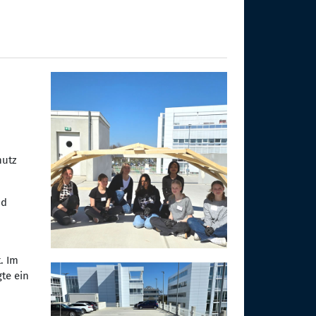
hutz
nd
. Im
te ein