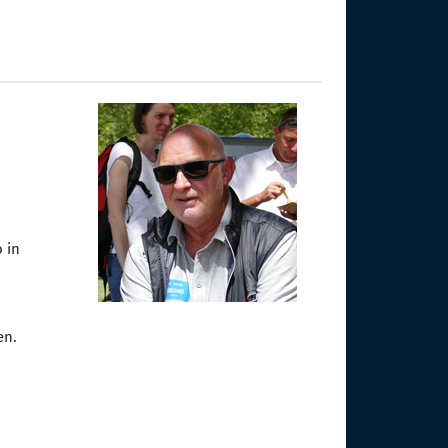
 in
en.