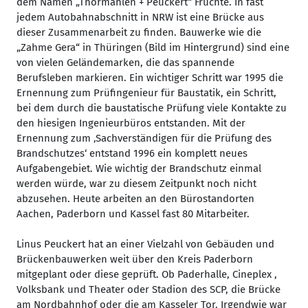
dem Namen „Thormählen + Peuckert“ Früchte. In fast
jedem Autobahnabschnitt in NRW ist eine Brücke aus
dieser Zusammenarbeit zu finden. Bauwerke wie die
„Zahme Gera“ in Thüringen (Bild im Hintergrund) sind eine
von vielen Geländemarken, die das spannende
Berufsleben markieren. Ein wichtiger Schritt war 1995 die
Ernennung zum Prüfingenieur für Baustatik, ein Schritt,
bei dem durch die baustatische Prüfung viele Kontakte zu
den hiesigen Ingenieurbüros entstanden. Mit der
Ernennung zum ‚Sachverständigen für die Prüfung des
Brandschutzes‘ entstand 1996 ein komplett neues
Aufgabengebiet. Wie wichtig der Brandschutz einmal
werden würde, war zu diesem Zeitpunkt noch nicht
abzusehen. Heute arbeiten an den Bürostandorten
Aachen, Paderborn und Kassel fast 80 Mitarbeiter.
Linus Peuckert hat an einer Vielzahl von Gebäuden und
Brückenbauwerken weit über den Kreis Paderborn
mitgeplant oder diese geprüft. Ob Paderhalle, Cineplex ,
Volksbank und Theater oder Stadion des SCP, die Brücke
am Nordbahnhof oder die am Kasseler Tor. Irgendwie war